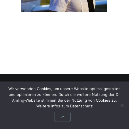
Wir verwenden Cookies, um unsere Website optimal gestalten
und optimieren zu können. Durch die weitere Nutzung der Dr.
©
Dr. med. Dagmar Amling,
Fachärztin für Allgemeinmedizin, Flugmedizin,
Amling-Website stimmen Sie der Nutzung von Cookies zu.
Sportmedizin, Reisemedizin, Fliegerärztliche Untersuchungsstelle,
Weitere Infos zum
Datenschutz
Gelbfieberimpfstelle
OK