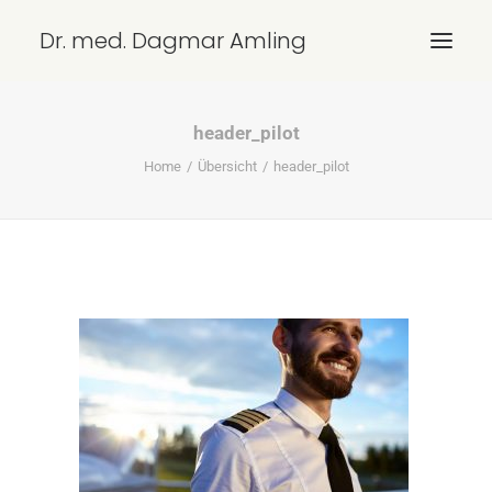
Dr. med. Dagmar Amling
header_pilot
ÜBERSICHT
Home
Übersicht
header_pilot
LEISTUNGEN
KONTAKT/ANFAHRT
IMPRESSUM
DATENSCHUTZ
SEARCH