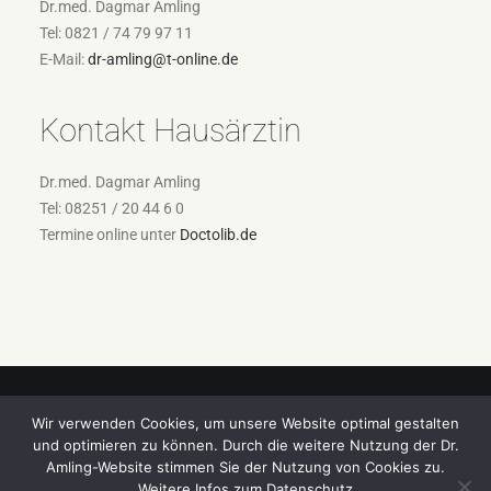
Dr.med. Dagmar Amling
Tel: 0821 / 74 79 97 11
E-Mail:
dr-amling@t-online.de
Kontakt Hausärztin
Dr.med. Dagmar Amling
Tel: 08251 / 20 44 6 0
Termine online unter
Doctolib.de
Wir verwenden Cookies, um unsere Website optimal gestalten
und optimieren zu können. Durch die weitere Nutzung der Dr.
©
Dr. med. Dagmar Amling,
Fachärztin für Allgemeinmedizin, Flugmedizin,
Amling-Website stimmen Sie der Nutzung von Cookies zu.
Sportmedizin, Reisemedizin, Fliegerärztliche Untersuchungsstelle,
Weitere Infos zum
Datenschutz