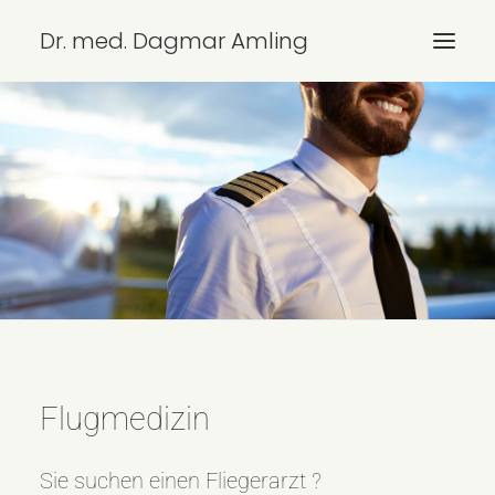
Dr. med. Dagmar Amling
ÜBERSICHT
LEISTUNGEN
KONTAKT/ANFAHRT
IMPRESSUM
DATENSCHUTZ
SEARCH
Flugmedizin
Sie suchen einen Fliegerarzt ?