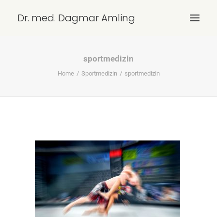
Dr. med. Dagmar Amling
sportmedizin
ÜBERSICHT
Home
Sportmedizin
sportmedizin
LEISTUNGEN
KONTAKT/ANFAHRT
IMPRESSUM
DATENSCHUTZ
SEARCH