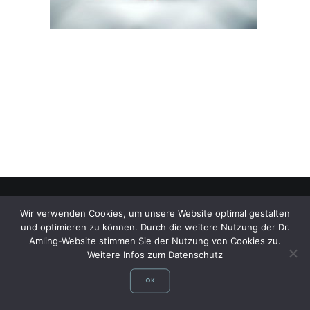
Wir verwenden Cookies, um unsere Website optimal gestalten
und optimieren zu können. Durch die weitere Nutzung der Dr.
©
Dr. med. Dagmar Amling,
Fachärztin für Allgemeinmedizin, Flugmedizin,
Amling-Website stimmen Sie der Nutzung von Cookies zu.
Sportmedizin, Reisemedizin, Fliegerärztliche Untersuchungsstelle,
Weitere Infos zum
Datenschutz
Gelbfieberimpfstelle
OK